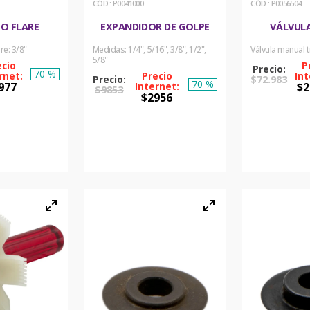
:
P0041000
:
P0056504
PO FLARE
EXPANDIDOR DE GOLPE
VÁLVUL
re: 3/8"
Medidas: 1/4", 5/16", 3/8", 1/2",
Válvula manual t
5/8"
70 %
$
72
.
983
70 %
977
$
2
$
9853
$
2956
PRAR
COM
COMPRAR
ORA
AH
AHORA