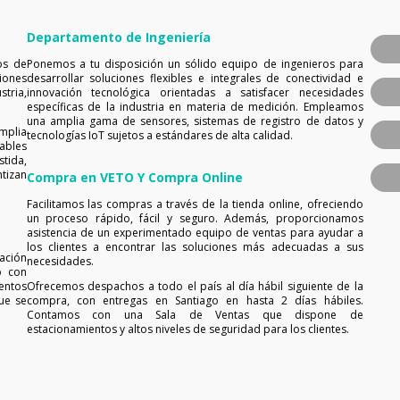
Departamento de Ingeniería
os de
Ponemos a tu disposición un sólido equipo de ingenieros para
iones
desarrollar soluciones flexibles e integrales de conectividad e
tria,
innovación tecnológica orientadas a satisfacer necesidades
específicas de la industria en materia de medición. Empleamos
una amplia gama de sensores, sistemas de registro de datos y
mplia
tecnologías IoT sujetos a estándares de alta calidad.
ables
tida,
tizan
Compra en VETO Y Compra Online
Facilitamos las compras a través de la tienda online, ofreciendo
un proceso rápido, fácil y seguro. Además, proporcionamos
asistencia de un experimentado equipo de ventas para ayudar a
los clientes a encontrar las soluciones más adecuadas a sus
ación
necesidades.
o con
entos
Ofrecemos despachos a todo el país al día hábil siguiente de la
ue se
compra, con entregas en Santiago en hasta 2 días hábiles.
Contamos con una Sala de Ventas que dispone de
estacionamientos y altos niveles de seguridad para los clientes.