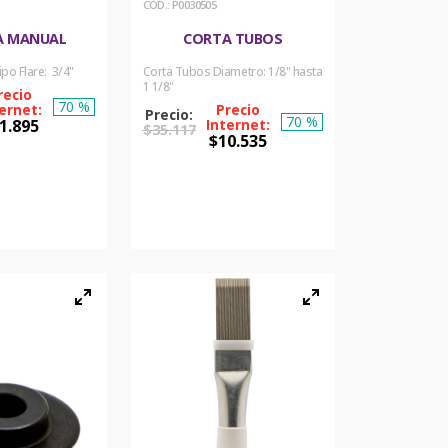
:
P0030505
A MANUAL
CORTA TUBOS
ipo Flare: 3/4"
Corta Tubos Diametro: 1/8" hasta
1 1/8"
70 %
70 %
1
.
895
$
35
.
117
$
10
.
535
PRAR
COMPRAR
ORA
AHORA