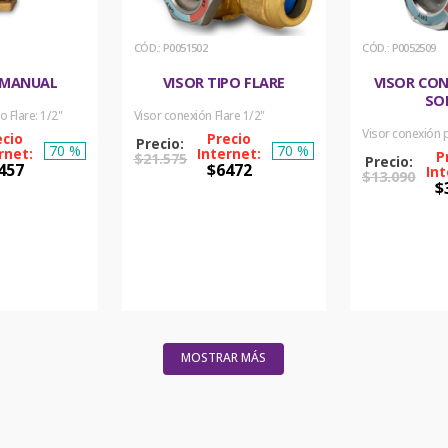
:
P0051502
:
P0052509
 MANUAL
VISOR TIPO FLARE
VISOR CO
SO
o Flare: 1/2"
Visor conexión Flare 1/2"
Visor conexión p
70 %
70 %
$
21
.
575
457
$
6472
$
13
.
090
$
PRAR
COMPRAR
ORA
AHORA
COM
AH
MOSTRAR MÁS