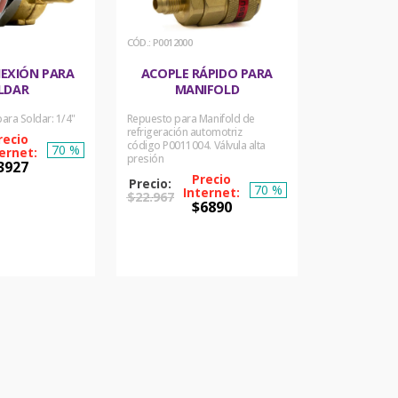
:
P0012000
NEXIÓN PARA
ACOPLE RÁPIDO PARA
LDAR
MANIFOLD
ara Soldar: 1/4"
Repuesto para Manifold de
refrigeración automotriz
código P0011004. Válvula alta
70 %
presión
3927
70 %
$
22
.
967
PRAR
$
6890
ORA
COMPRAR
AHORA