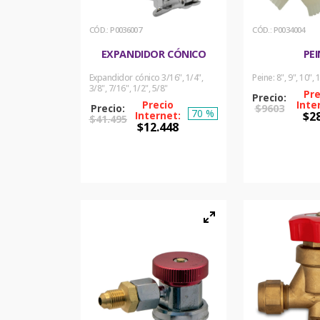
:
P0036007
:
P0034004
EXPANDIDOR CÓNICO
PEI
Expandidor cónico 3/16", 1/4",
Peine: 8", 9", 10", 
3/8", 7/16", 1/2", 5/8"
$
9603
70 %
$
2
$
41
.
495
$
12
.
448
COM
COMPRAR
AH
AHORA