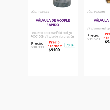
:
P0002005
:
P0055508
VÁLVULA DE ACOPLE
VÁLVULA
RÁPIDO
Válvula manual tip
Repuesto para Manifold código
P0001009. Válvula de alta presión
$
31
.
523
$
9
70 %
$
30
.
333
$
9100
COM
AH
COMPRAR
AHORA