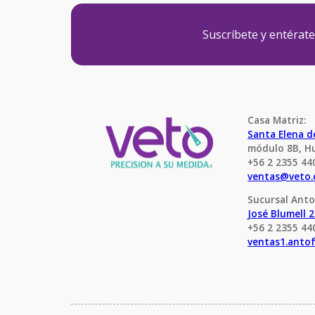
Suscríbete y entérat
Casa Matriz:
Santa Elena 
módulo 8B, H
+56 2 2355 44
ventas@veto.
Sucursal Anto
José Blumell 
+56 2 2355 44
ventas1.anto