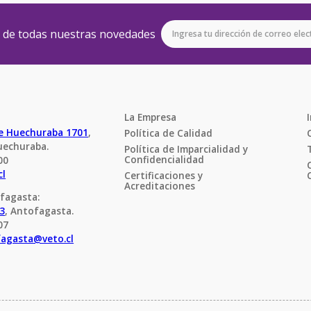
e de todas nuestras novedades
La Empresa
de Huechuraba 1701
, 
Política de Calidad
uechuraba.
Política de Imparcialidad y 
Confidencialidad
00
cl
Certificaciones y 
Acreditaciones
fagasta:
23
, Antofagasta.
07
fagasta@veto.cl