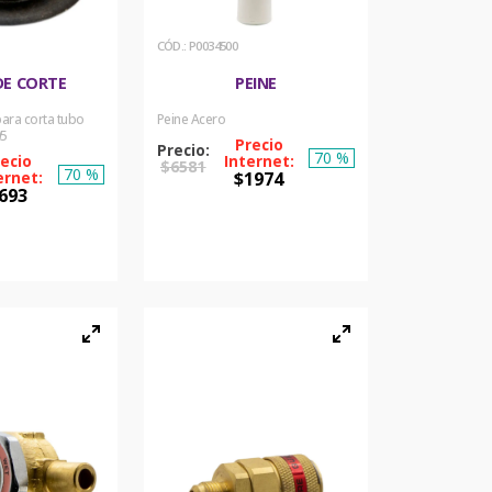
:
P0034500
DE CORTE
PEINE
para corta tubo
Peine Acero
05
70 %
$
6581
70 %
$
1974
693
COMPRAR
PRAR
AHORA
ORA