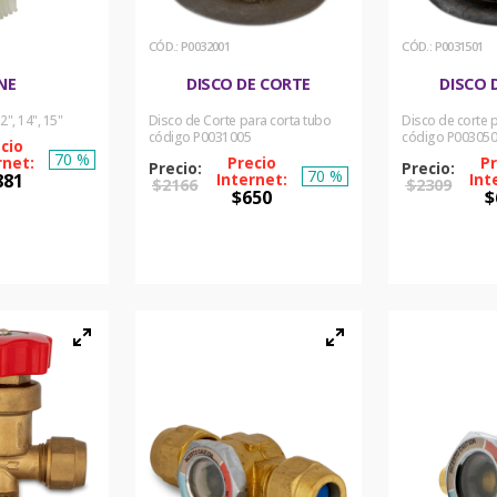
:
P0032001
:
P0031501
NE
DISCO DE CORTE
DISCO 
12", 14", 15"
Disco de Corte para corta tubo
Disco de corte 
código P0031005
código P00305
70 %
70 %
881
$
2166
$
2309
$
650
$
PRAR
COMPRAR
COM
ORA
AHORA
AH