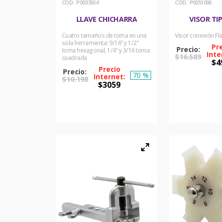
:
P0033504
:
P0051006
LLAVE CHICHARRA
VISOR TI
Cuatro tamaños de toma en una
Visor conexión Fla
sola herramienta: 9/16” y 1/2”
toma hexagonal, 1/4” y 3/16 toma
$
16
.
589
cuadrada
$
4
70 %
$
10
.
198
COM
$
3059
AH
COMPRAR
AHORA