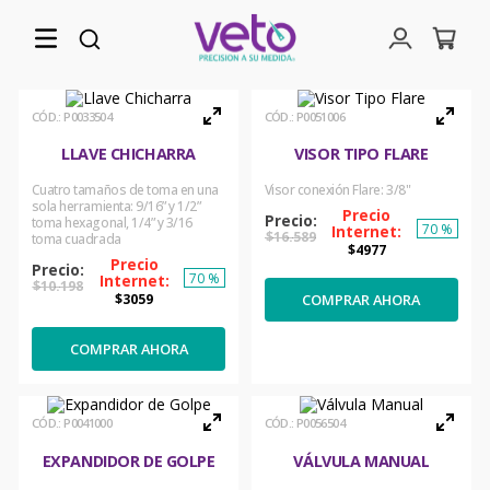
:
P0033504
:
P0051006
LLAVE CHICHARRA
VISOR TIPO FLARE
Cuatro tamaños de toma en una
Visor conexión Flare: 3/8"
sola herramienta: 9/16” y 1/2”
toma hexagonal, 1/4” y 3/16
70 %
$
16
.
589
toma cuadrada
$
4977
70 %
$
10
.
198
COMPRAR AHORA
$
3059
COMPRAR AHORA
:
P0041000
:
P0056504
EXPANDIDOR DE GOLPE
VÁLVULA MANUAL