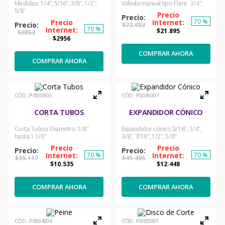
Medidas: 1/4", 5/16", 3/8", 1/2",
Válvula manual tipo Flare: 3/4"
5/8"
70 %
$
72
.
983
70 %
$
21
.
895
$
9853
$
2956
COMPRAR AHORA
COMPRAR AHORA
:
P0030505
:
P0036007
CORTA TUBOS
EXPANDIDOR CÓNICO
Corta Tubos Diametro: 1/8"
Expandidor cónico 3/16", 1/4",
hasta 1 1/8"
3/8", 7/16", 1/2", 5/8"
70 %
70 %
$
35
.
117
$
41
.
495
$
10
.
535
$
12
.
448
COMPRAR AHORA
COMPRAR AHORA
:
P0034004
:
P0032001