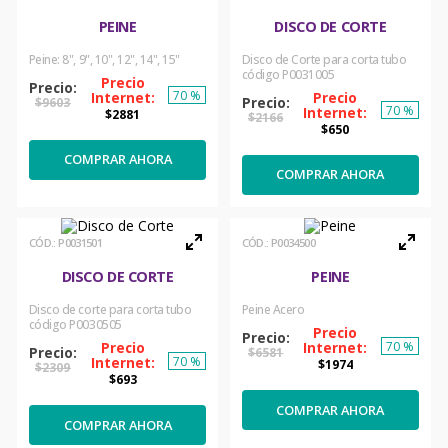
PEINE
DISCO DE CORTE
Peine: 8", 9", 10", 12", 14", 15"
Disco de Corte para corta tubo
código P0031005
70 %
$
9603
70 %
$
2881
$
2166
$
650
COMPRAR AHORA
COMPRAR AHORA
:
P0031501
:
P0034500
DISCO DE CORTE
PEINE
Disco de corte para corta tubo
Peine Acero
código P0030505
70 %
$
6581
70 %
$
1974
$
2309
$
693
COMPRAR AHORA
COMPRAR AHORA