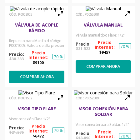
:
P0002005
:
P0055508
VÁLVULA DE ACOPLE
VÁLVULA MANUAL
RÁPIDO
Válvula manual tipo Flare: 1/2"
Repuesto para Manifold código
P0001009. Válvula de alta presión
70 %
$
31
.
523
$
9457
70 %
$
30
.
333
$
9100
COMPRAR AHORA
COMPRAR AHORA
:
P0051502
:
P0052509
VISOR TIPO FLARE
VISOR CONEXIÓN PARA
SOLDAR
Visor conexión Flare 1/2"
Visor conexión para Soldar: 1/4"
70 %
$
21
.
575
70 %
$
6472
$
13
.
090