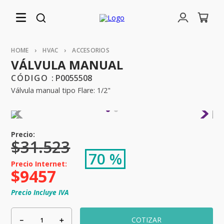
HVAC
ACCESORIOS
VÁLVULA MANUAL
:
P0055508
Válvula manual tipo Flare: 1/2"
$
31
.
523
70 %
$
9457
Precio Incluye IVA
－
＋
COTIZAR