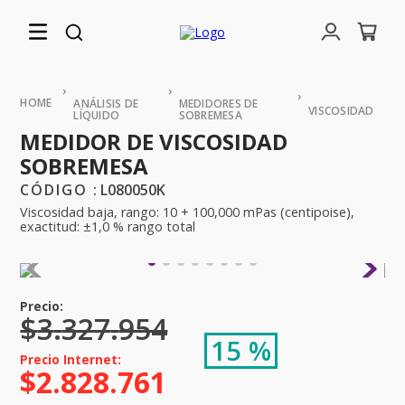
ANÁLISIS DE
MEDIDORES DE
VISCOSIDAD
LÍQUIDO
SOBREMESA
MEDIDOR DE VISCOSIDAD
SOBREMESA
:
L080050K
Viscosidad baja, rango: 10 + 100,000 mPas (centipoise),
exactitud: ±1,0 % rango total
$
3
.
327
.
954
15 %
$
2
.
828
.
761