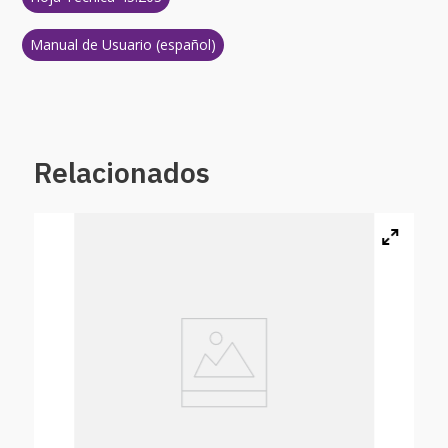
Manual de Usuario (español)
Relacionados
Aspa
0 %
$
17