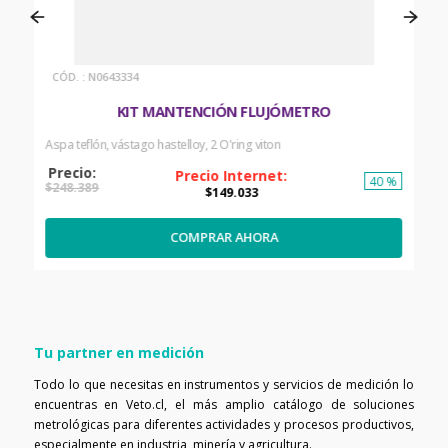
:
N0643334
KIT MANTENCIÓN FLUJÓMETRO
Aspa teflón, vástago hastelloy, 2 O'ring viton
40 %
$
248
.
389
$
149
.
033
COMPRAR AHORA
Tu partner en medición
Todo lo que necesitas en instrumentos y servicios de medición lo
encuentras en Veto.cl, el más amplio catálogo de soluciones
metrológicas para diferentes actividades y procesos productivos,
especialmente en industria, minería y agricultura.