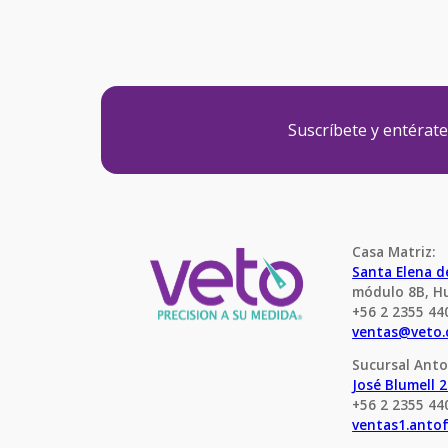
Suscríbete y entérat
Casa Matriz:
Santa Elena 
módulo 8B, H
+56 2 2355 44
ventas@veto.
Sucursal Anto
José Blumell 
+56 2 2355 44
ventas1.anto