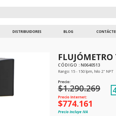
DISTRIBUIDORES
BLOG
CONTÁCTE
FLUJÓMETRO 
:
N0640513
Rango: 15 - 150 lpm, hilo 2" NPT
$
1
.
290
.
269
$
774
.
161
Precio Incluye IVA