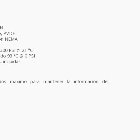
ON
je, PVDF
ión NEMA
300 PSI @ 21 °C
do 93 °C @ 0 PSI
, incluidas
dos máximo para mantener la información del