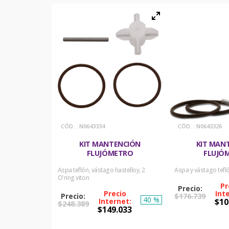
:
N0643334
:
N0643326
KIT MANTENCIÓN
KIT MAN
FLUJÓMETRO
FLUJÓ
Aspa teflón, vástago hastelloy, 2
Aspa y vástago tefló
O'ring viton
$
176
.
739
40 %
$
10
$
248
.
389
$
149
.
033
COMPRA