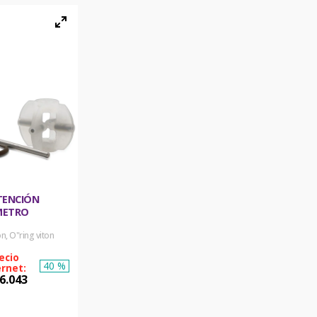
TENCIÓN
METRO
n, O"ring viton
40 %
6
.
043
R AHORA