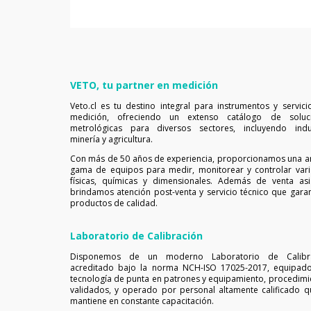
COMPRAR AHORA
VETO, tu partner en medición
Veto.cl es tu destino integral para instrumentos y servici
medición, ofreciendo un extenso catálogo de soluc
metrológicas para diversos sectores, incluyendo indus
minería y agricultura.
Con más de 50 años de experiencia, proporcionamos una a
gama de equipos para medir, monitorear y controlar vari
físicas, químicas y dimensionales. Además de venta asis
brindamos atención post-venta y servicio técnico que garan
productos de calidad.
Laboratorio de Calibración
Disponemos de un moderno Laboratorio de Calibr
acreditado bajo la norma NCH-ISO 17025-2017, equipad
tecnología de punta en patrones y equipamiento, procedimi
validados, y operado por personal altamente calificado q
mantiene en constante capacitación.