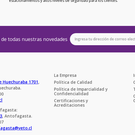
estacionamientos y altos niveles de seguridad para los clientes.
e de todas nuestras novedades
La Empresa
de Huechuraba 1701
, 
Política de Calidad
uechuraba.
Política de Imparcialidad y 
Confidencialidad
00
cl
Certificaciones y 
Acreditaciones
fagasta:
23
, Antofagasta.
07
fagasta@veto.cl