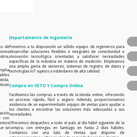
Departamento de Ingeniería
os de
Ponemos a tu disposición un sólido equipo de ingenieros para
iones
desarrollar soluciones flexibles e integrales de conectividad e
tria,
innovación tecnológica orientadas a satisfacer necesidades
específicas de la industria en materia de medición. Empleamos
una amplia gama de sensores, sistemas de registro de datos y
mplia
tecnologías IoT sujetos a estándares de alta calidad.
ables
tida,
tizan
Compra en VETO Y Compra Online
Facilitamos las compras a través de la tienda online, ofreciendo
un proceso rápido, fácil y seguro. Además, proporcionamos
asistencia de un experimentado equipo de ventas para ayudar a
los clientes a encontrar las soluciones más adecuadas a sus
ación
necesidades.
o con
entos
Ofrecemos despachos a todo el país al día hábil siguiente de la
ue se
compra, con entregas en Santiago en hasta 2 días hábiles.
Contamos con una Sala de Ventas que dispone de