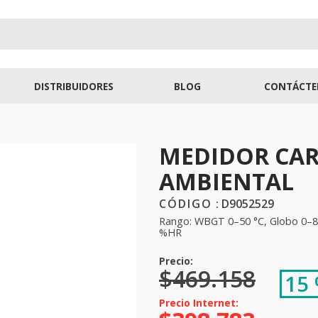
DISTRIBUIDORES
BLOG
CONTÁCTE
MEDIDOR CAR
AMBIENTAL
:
D9052529
Rango: WBGT 0–50 °C, Globo 0–8
%HR
$
469
.
158
15