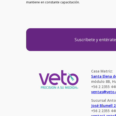
mantiene en constante capacitación.
Suscríbete y entérat
Casa Matriz:
Santa Elena 
módulo 8B, H
+56 2 2355 44
ventas@veto.
Sucursal Anto
José Blumell 
+56 2 2355 44
ventas1.anto