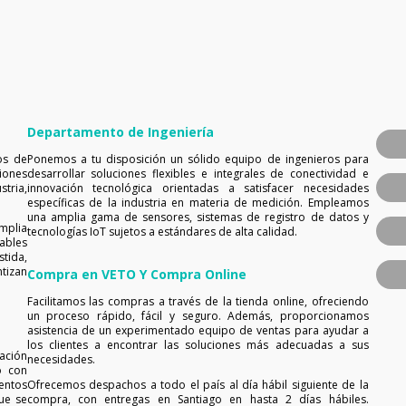
Departamento de Ingeniería
os de
Ponemos a tu disposición un sólido equipo de ingenieros para
iones
desarrollar soluciones flexibles e integrales de conectividad e
tria,
innovación tecnológica orientadas a satisfacer necesidades
específicas de la industria en materia de medición. Empleamos
una amplia gama de sensores, sistemas de registro de datos y
mplia
tecnologías IoT sujetos a estándares de alta calidad.
ables
tida,
tizan
Compra en VETO Y Compra Online
Facilitamos las compras a través de la tienda online, ofreciendo
un proceso rápido, fácil y seguro. Además, proporcionamos
asistencia de un experimentado equipo de ventas para ayudar a
los clientes a encontrar las soluciones más adecuadas a sus
ación
necesidades.
o con
entos
Ofrecemos despachos a todo el país al día hábil siguiente de la
ue se
compra, con entregas en Santiago en hasta 2 días hábiles.