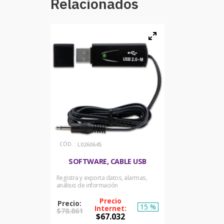
Relacionados
:
L0260645
SOFTWARE, CABLE USB
Registra y exporta datos, alarmas,
análisis de información
15 %
$
78
.
861
$
67
.
032