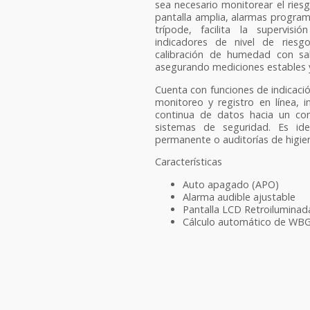
sea necesario monitorear el ries
pantalla amplia, alarmas program
trípode, facilita la supervisi
indicadores de nivel de riesg
calibración de humedad con sal
asegurando mediciones estables y
Cuenta con funciones de indicació
monitoreo y registro en línea, i
continua de datos hacia un com
sistemas de seguridad. Es ide
permanente o auditorías de higiene
Características
Auto apagado (APO)
Alarma audible ajustable
Pantalla LCD Retroiluminad
Cálculo automático de WBG