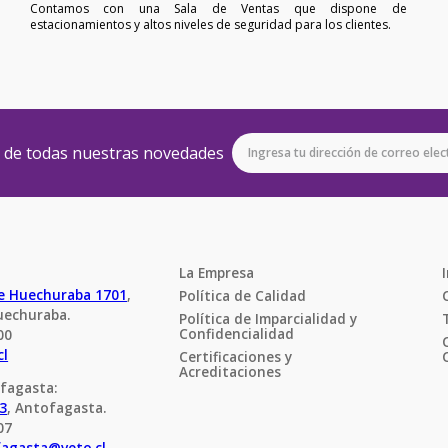
Contamos con una Sala de Ventas que dispone de
estacionamientos y altos niveles de seguridad para los clientes.
e de todas nuestras novedades
La Empresa
de Huechuraba 1701
, 
Política de Calidad
uechuraba.
Política de Imparcialidad y 
Confidencialidad
00
cl
Certificaciones y 
Acreditaciones
fagasta:
23
, Antofagasta.
07
fagasta@veto.cl