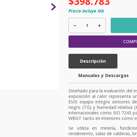
$
398
.
783
Precio Incluye IVA
－
＋
COMP
Descripción
y
Diseñado para la evaluación del e
exposición al calor representa un
EstE equipo integra sensores d
negro (TG) y humedad relativa (
internacionales como ISO 7243 par
WBGT tanto en interiores como en
Se utiliza en minería, fundici
rendimiento, salas de calderas, 