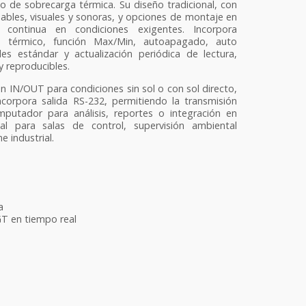
go de sobrecarga térmica. Su diseño tradicional, con
ables, visuales y sonoras, y opciones de montaje en
ón continua en condiciones exigentes. Incorpora
o térmico, función Max/Min, autoapagado, auto
es estándar y actualización periódica de lectura,
 reproducibles.
n IN/OUT para condiciones sin sol o con sol directo,
ncorpora salida RS-232, permitiendo la transmisión
putador para análisis, reportes o integración en
al para salas de control, supervisión ambiental
 industrial.
a
T en tiempo real