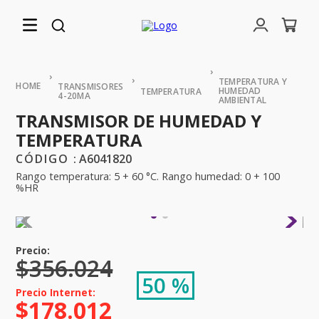
TEMPERATURA Y
TRANSMISORES
HUMEDAD
TEMPERATURA
4-20MA
AMBIENTAL
TRANSMISOR DE HUMEDAD Y
TEMPERATURA
:
A6041820
Rango temperatura: 5 + 60 °C. Rango humedad: 0 + 100
%HR
$
356
.
024
50 %
$
178
.
012