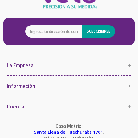
SUBSCRIBIRSE
La Empresa
+
La Empresa
Política de Calidad
Información
+
Política de Imparcialidad y Confidencialidad
Información Comercial
Certificaciones y Acreditaciones
Cambios y devoluciones
Cuenta
+
Términos y Condiciones
Mi cuenta
Condiciones Servicio Calibración
Pedido
Casa Matriz:
Santa Elena de Huechuraba 1701
,