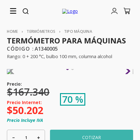
TERMÓMETROS
TIPO MÁQUINA
TERMÓMETRO PARA MÁQUINAS
:
A1340005
Rango: 0 + 200 °C, bulbo 100 mm, columna alcohol
$
167
.
340
70 %
$
50
.
202
Precio Incluye IVA
－
＋
COTIZAR