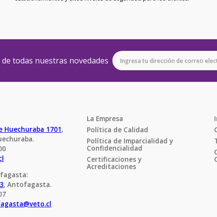
e de todas nuestras novedades
La Empresa
de Huechuraba 1701
, 
Política de Calidad
uechuraba.
Política de Imparcialidad y 
Confidencialidad
00
cl
Certificaciones y 
Acreditaciones
fagasta:
23
, Antofagasta.
07
fagasta@veto.cl