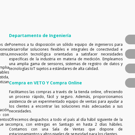
Departamento de Ingeniería
os de
Ponemos a tu disposición un sólido equipo de ingenieros para
iones
desarrollar soluciones flexibles e integrales de conectividad e
tria,
innovación tecnológica orientadas a satisfacer necesidades
específicas de la industria en materia de medición. Empleamos
una amplia gama de sensores, sistemas de registro de datos y
mplia
tecnologías IoT sujetos a estándares de alta calidad.
ables
tida,
tizan
Compra en VETO Y Compra Online
Facilitamos las compras a través de la tienda online, ofreciendo
un proceso rápido, fácil y seguro. Además, proporcionamos
asistencia de un experimentado equipo de ventas para ayudar a
los clientes a encontrar las soluciones más adecuadas a sus
ación
necesidades.
o con
entos
Ofrecemos despachos a todo el país al día hábil siguiente de la
ue se
compra, con entregas en Santiago en hasta 2 días hábiles.
Contamos con una Sala de Ventas que dispone de
estacionamientos y altos niveles de seguridad para los clientes.