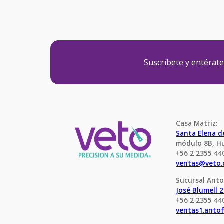
Suscríbete y entérat
Casa Matriz:
Santa Elena 
módulo 8B, H
+56 2 2355 44
ventas@veto.
Sucursal Anto
José Blumell 
+56 2 2355 44
ventas1.anto