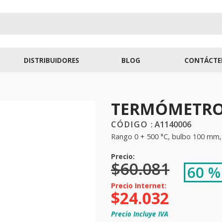
DISTRIBUIDORES
BLOG
CONTÁCTE
TERMÓMETRO 
:
A1140006
Rango 0 + 500 °C, bulbo 100 mm,
$
60
.
081
60 %
$
24
.
032
Precio Incluye IVA