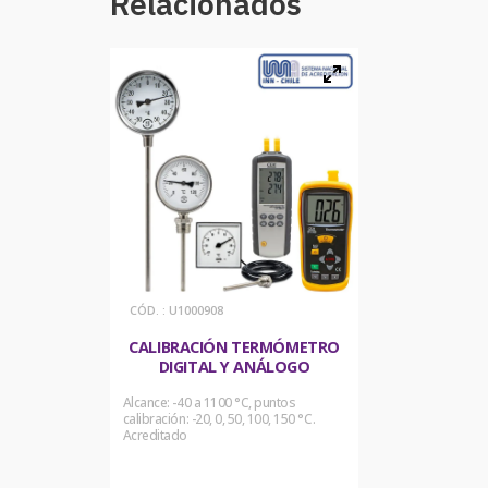
Relacionados
:
U1000908
CALIBRACIÓN TERMÓMETRO
DIGITAL Y ANÁLOGO
Alcance: -40 a 1100 °C, puntos
calibración: -20, 0, 50, 100, 150 °C.
Acreditado