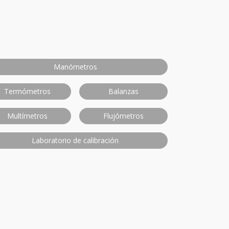
Manómetros
Termómetros
Balanzas
Multímetros
Flujómetros
Laboratorio de calibración