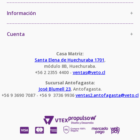
La Empresa
Política de Calidad
Información
+
Política de Imparcialidad y Confidencialidad
Información Comercial
Certificaciones y Acreditaciones
Cambios y devoluciones
Cuenta
+
Términos y Condiciones
Mi cuenta
Condiciones Servicio Calibración
Pedido
Casa Matriz:
Santa Elena de Huechuraba 1701
,
módulo 8B, Huechuraba.
+56 2 2355 4400 - 
ventas@veto.cl
Sucursal Antofagasta:
José Blumell 23
, Antofagasta.
+56 9 3690 7087 - +56 9  3736 9936 
ventas2.antofagasta@veto.cl