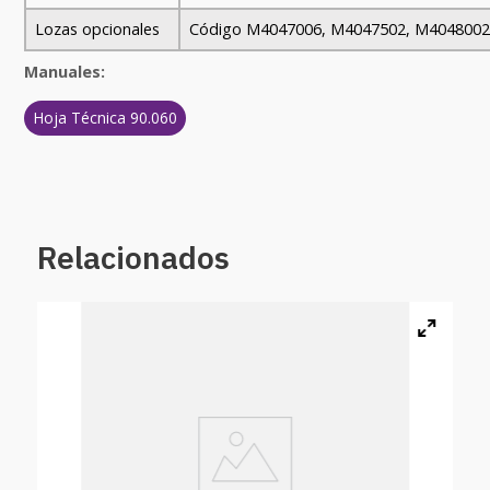
Lozas opcionales
Código M4047006, M4047502, M4048002
Manuales:
Hoja Técnica 90.060
Relacionados
007
Par
5 %
$
1