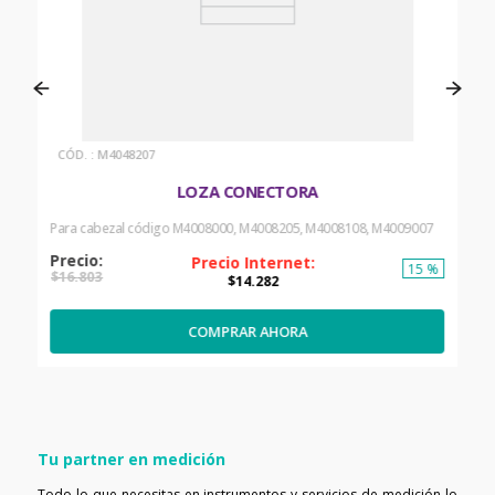
:
M4048207
LOZA CONECTORA
Para cabezal código M4008000, M4008205, M4008108, M4009007
15 %
$
16
.
803
$
14
.
282
COMPRAR AHORA
Tu partner en medición
Todo lo que necesitas en instrumentos y servicios de medición lo