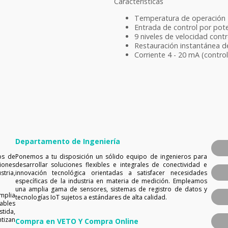
Características
Temperatura de operación 
Entrada de control por po
9 niveles de velocidad con
Restauración instantánea d
Corriente 4 - 20 mA (contro
Departamento de Ingeniería
os de
Ponemos a tu disposición un sólido equipo de ingenieros para
iones
desarrollar soluciones flexibles e integrales de conectividad e
tria,
innovación tecnológica orientadas a satisfacer necesidades
específicas de la industria en materia de medición. Empleamos
una amplia gama de sensores, sistemas de registro de datos y
mplia
tecnologías IoT sujetos a estándares de alta calidad.
ables
tida,
tizan
Compra en VETO Y Compra Online