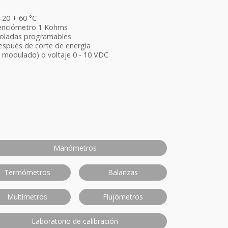
-20 + 60 °C
tenciómetro 1 Kohms
troladas programables
espués de corte de energía
l modulado) o voltaje 0 - 10 VDC
Manómetros
Termómetros
Balanzas
Multímetros
Flujómetros
Laboratorio de calibración