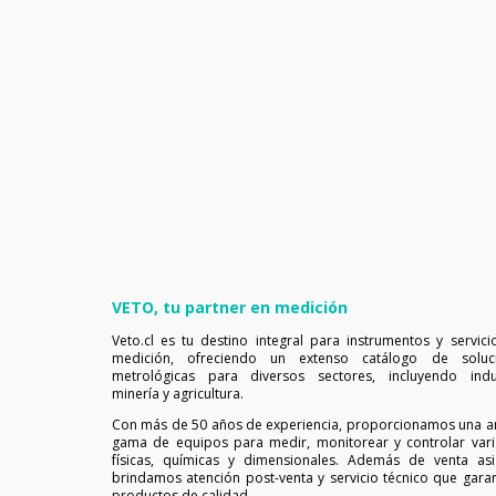
VETO, tu partner en medición
Veto.cl es tu destino integral para instrumentos y servici
medición, ofreciendo un extenso catálogo de soluc
metrológicas para diversos sectores, incluyendo indus
minería y agricultura.
Con más de 50 años de experiencia, proporcionamos una a
gama de equipos para medir, monitorear y controlar vari
físicas, químicas y dimensionales. Además de venta asis
brindamos atención post-venta y servicio técnico que garan
productos de calidad.