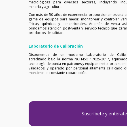
metrológicas para diversos sectores, incluyendo indus
minería y agricultura.
Con más de 50 años de experiencia, proporcionamos una a
gama de equipos para medir, monitorear y controlar vari
físicas, químicas y dimensionales. Además de venta asis
brindamos atención post-venta y servicio técnico que garan
productos de calidad.
Laboratorio de Calibración
Disponemos de un moderno Laboratorio de Calibr
acreditado bajo la norma NCH-ISO 17025-2017, equipad
tecnología de punta en patrones y equipamiento, procedimi
validados, y operado por personal altamente calificado q
mantiene en constante capacitación.
Suscríbete y entérat