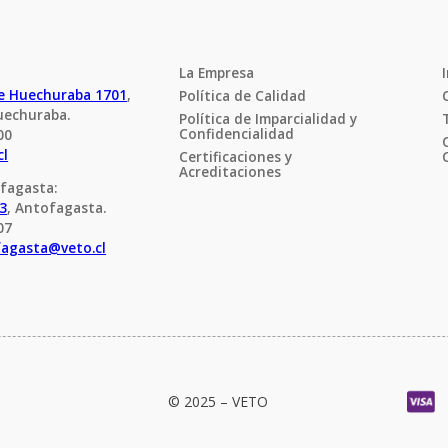
La Empresa
de Huechuraba 1701
, 
Política de Calidad
uechuraba.
Política de Imparcialidad y 
Confidencialidad
00
cl
Certificaciones y 
Acreditaciones
fagasta:
23
, Antofagasta.
07
fagasta@veto.cl
© 2025 – VETO