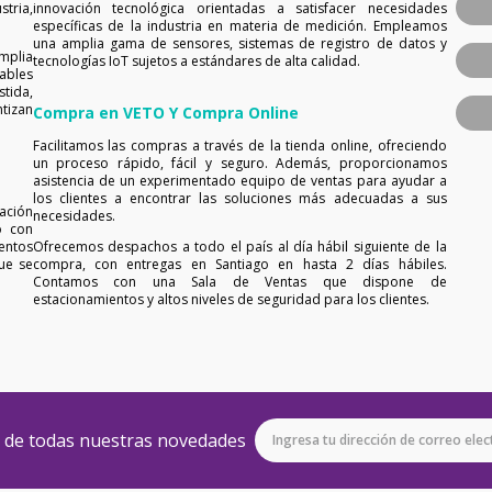
tria,
innovación tecnológica orientadas a satisfacer necesidades
específicas de la industria en materia de medición. Empleamos
una amplia gama de sensores, sistemas de registro de datos y
mplia
tecnologías IoT sujetos a estándares de alta calidad.
ables
tida,
tizan
Compra en VETO Y Compra Online
Facilitamos las compras a través de la tienda online, ofreciendo
un proceso rápido, fácil y seguro. Además, proporcionamos
asistencia de un experimentado equipo de ventas para ayudar a
los clientes a encontrar las soluciones más adecuadas a sus
ación
necesidades.
o con
entos
Ofrecemos despachos a todo el país al día hábil siguiente de la
ue se
compra, con entregas en Santiago en hasta 2 días hábiles.
Contamos con una Sala de Ventas que dispone de
estacionamientos y altos niveles de seguridad para los clientes.
e de todas nuestras novedades