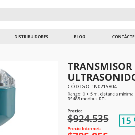
DISTRIBUIDORES
BLOG
CONTÁCTE
TRANSMISOR 
ULTRASONID
:
N0215804
Rango: 0 + 5 m, distancia mínima 
RS485 modbus RTU
$
924
.
535
15