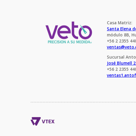
Casa Matriz:
Santa Elena 
módulo 8B, H
+56 2 2355 44
ventas@veto.
Sucursal Anto
José Blumell 
+56 2 2355 44
ventas1.anto