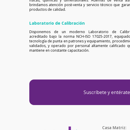
físicas, químicas y dimensionales. Además de venta asis
brindamos atención post-venta y servicio técnico que garan
productos de calidad.
Laboratorio de Calibración
Disponemos de un moderno Laboratorio de Calibr
acreditado bajo la norma NCH-ISO 17025-2017, equipad
tecnología de punta en patrones y equipamiento, procedimi
validados, y operado por personal altamente calificado q
mantiene en constante capacitación.
Suscríbete y entérat
Casa Matriz: