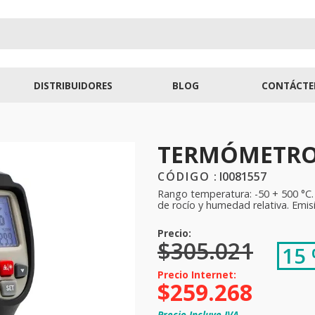
DISTRIBUIDORES
BLOG
CONTÁCTE
TERMÓMETRO
:
I0081557
Rango temperatura: -50 + 500 °C
de rocío y humedad relativa. Emisi
$
305
.
021
15
$
259
.
268
Precio Incluye IVA