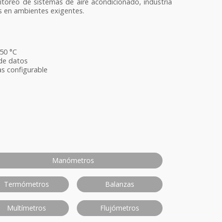
itoreo de sistemas de aire acondicionado, industria
es en ambientes exigentes.
50 °C
de datos
as configurable
Manómetros
Termómetros
Balanzas
Multímetros
Flujómetros