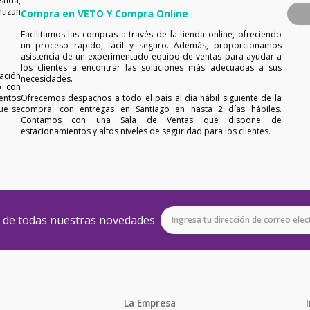
tida,
tizan
Compra en VETO Y Compra Online
Facilitamos las compras a través de la tienda online, ofreciendo
un proceso rápido, fácil y seguro. Además, proporcionamos
asistencia de un experimentado equipo de ventas para ayudar a
los clientes a encontrar las soluciones más adecuadas a sus
ación
necesidades.
o con
entos
Ofrecemos despachos a todo el país al día hábil siguiente de la
ue se
compra, con entregas en Santiago en hasta 2 días hábiles.
Contamos con una Sala de Ventas que dispone de
estacionamientos y altos niveles de seguridad para los clientes.
e de todas nuestras novedades
La Empresa