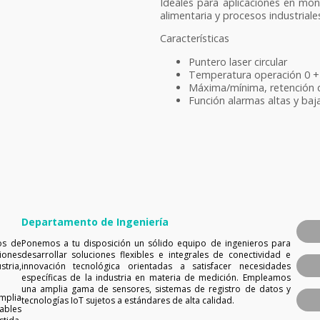
Ideales para aplicaciones en mon
alimentaria y procesos industrial
Características
Puntero laser circular
Temperatura operación 0 +
Máxima/mínima, retención 
Función alarmas altas y baj
Departamento de Ingeniería
os de
Ponemos a tu disposición un sólido equipo de ingenieros para
iones
desarrollar soluciones flexibles e integrales de conectividad e
tria,
innovación tecnológica orientadas a satisfacer necesidades
específicas de la industria en materia de medición. Empleamos
una amplia gama de sensores, sistemas de registro de datos y
mplia
tecnologías IoT sujetos a estándares de alta calidad.
ables