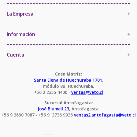
La Empresa
+
La Empresa
Política de Calidad
Información
+
Política de Imparcialidad y Confidencialidad
Información Comercial
Certificaciones y Acreditaciones
Cambios y devoluciones
Cuenta
+
Términos y Condiciones
Mi cuenta
Condiciones Servicio Calibración
Pedido
Casa Matriz:
Santa Elena de Huechuraba 1701
,
módulo 8B, Huechuraba.
+56 2 2355 4400 - 
ventas@veto.cl
Sucursal Antofagasta:
José Blumell 23
, Antofagasta.
+56 9 3690 7087 - +56 9  3736 9936 
ventas2.antofagasta@veto.cl