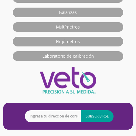
Balanzas
Multímetros
Flujómetros
Laboratorio de calibración
SUBSCRIBIRSE