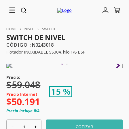
NIVEL
SWITCH
SWITCH DE NIVEL
:
N0243018
Flotador INOXIDABLE SS304, hilo:1/8 BSP
$
59
.
048
15 %
$
50
.
191
Precio Incluye IVA
－
＋
COTIZAR