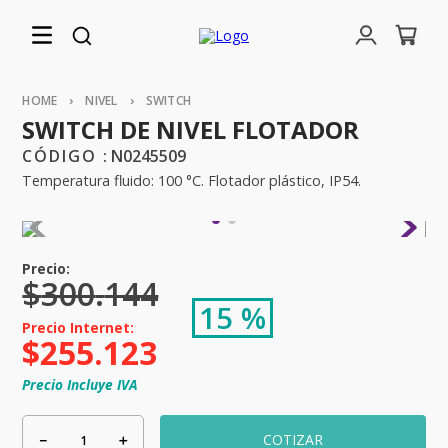
NIVEL
SWITCH
SWITCH DE NIVEL FLOTADOR
:
N0245509
Temperatura fluido: 100 °C. Flotador plástico, IP54.
$
300
.
144
15 %
$
255
.
123
Precio Incluye IVA
－
＋
COTIZAR