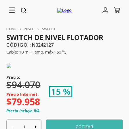
NIVEL
SWITCH
SWITCH DE NIVEL FLOTADOR
:
N0242127
Cable: 10 m ; Temp. máx.: 50 ºC
$
94
.
070
15 %
$
79
.
958
Precio Incluye IVA
－
＋
COTIZAR