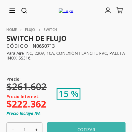
FLUJO
SWITCH
SWITCH DE FLUJO
:
N0650713
Para Aire NC, 220V, 10A, CONEXIÓN FLANCHE PVC, PALETA
INOX. SS316.
$
261
.
602
15 %
$
222
.
362
Precio Incluye IVA
－
＋
COTIZAR