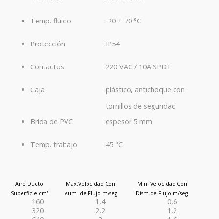
:
-20 + 70 °C
Temp. fluido
:
IP54
Protección
:
220 VAC / 10A SPDT
Contactos
:
plástico, antichoque con
Caja
tornillos de seguridad
:
espesor 5 mm
Brida de PVC
:
45 °C
Temp. trabajo
Aire Ducto
Máx.Velocidad Con
Min. Velocidad Con
Superficie cm
Aum. de Flujo m/seg
Dism.de Flujo m/seg
²
160
1,4
0,6
320
2,2
1,2