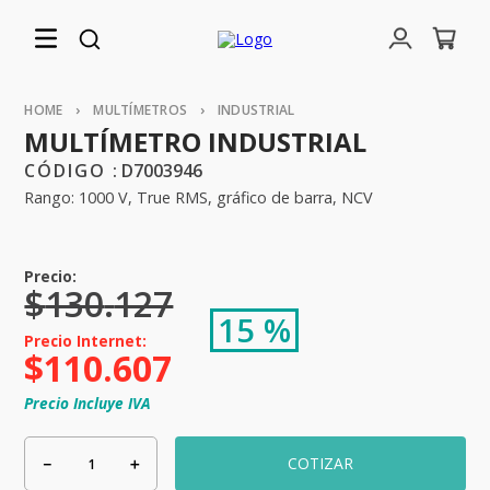
MULTÍMETROS
INDUSTRIAL
MULTÍMETRO INDUSTRIAL
:
D7003946
Rango: 1000 V, True RMS, gráfico de barra, NCV
$
130
.
127
15 %
$
110
.
607
Precio Incluye IVA
－
＋
COTIZAR