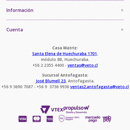
Política de Calidad
Información
+
Política de Imparcialidad y Confidencialidad
Información Comercial
Certificaciones y Acreditaciones
Cambios y devoluciones
Cuenta
+
Términos y Condiciones
Mi cuenta
Condiciones Servicio Calibración
Pedido
Casa Matriz:
Santa Elena de Huechuraba 1701
,
módulo 8B, Huechuraba.
+56 2 2355 4400 - 
ventas@veto.cl
Sucursal Antofagasta:
José Blumell 23
, Antofagasta.
+56 9 3690 7087 - +56 9  3736 9936 
ventas2.antofagasta@veto.cl