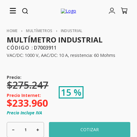
MULTÍMETROS
INDUSTRIAL
MULTÍMETRO INDUSTRIAL
:
D7003911
VAC/DC: 1000 V, AAC/DC: 10 A, resistencia: 60 Mohms
$
275
.
247
15 %
$
233
.
960
Precio Incluye IVA
－
＋
COTIZAR