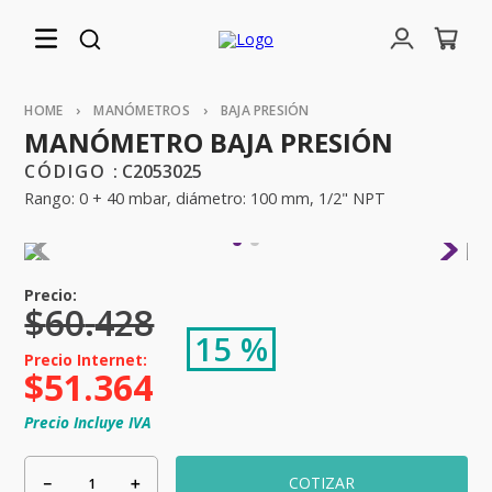
MANÓMETROS
BAJA PRESIÓN
MANÓMETRO BAJA PRESIÓN
:
C2053025
Rango: 0 + 40 mbar, diámetro: 100 mm, 1/2" NPT
$
60
.
428
15 %
$
51
.
364
Precio Incluye IVA
－
＋
COTIZAR