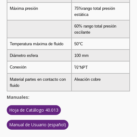
Máxima presión
75%rango total presión
estática
60% rango total presión
oscilante
Temperatura máxima de fluido
50°C
Diámetro esfera
100 mm
½
Conexión
"NPT
Material partes en contacto con
Aleación cobre
fluido
Manuales:
Hoja de Catálogo 40.013
Manual de Usuario (español)