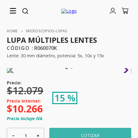
MICROSCOPIOS-LUPAS
LUPA MÚLTIPLES LENTES
:
R060070K
Lente: 30 mm diámetro, potencia: 5x, 10x y 15x
$
12
.
079
15 %
$
10
.
266
Precio Incluye IVA
－
＋
COTIZAR