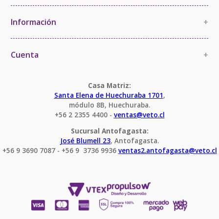
La Empresa
Política de Calidad
Información
+
Política de Imparcialidad y Confidencialidad
Información Comercial
Certificaciones y Acreditaciones
Cambios y devoluciones
Cuenta
+
Términos y Condiciones
Mi cuenta
Condiciones Servicio Calibración
Pedido
Casa Matriz:
Santa Elena de Huechuraba 1701
,
módulo 8B, Huechuraba.
+56 2 2355 4400 - 
ventas@veto.cl
Sucursal Antofagasta:
José Blumell 23
, Antofagasta.
+56 9 3690 7087 - +56 9  3736 9936 
ventas2.antofagasta@veto.cl