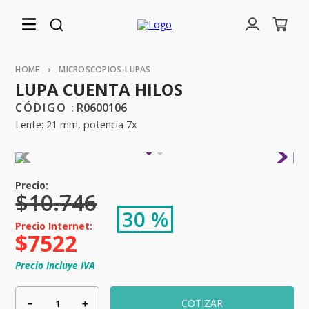
MICROSCOPIOS-LUPAS
LUPA CUENTA HILOS
:
R0600106
Lente: 21 mm, potencia 7x
$
10
.
746
30 %
$
7522
Precio Incluye IVA
－
＋
COTIZAR