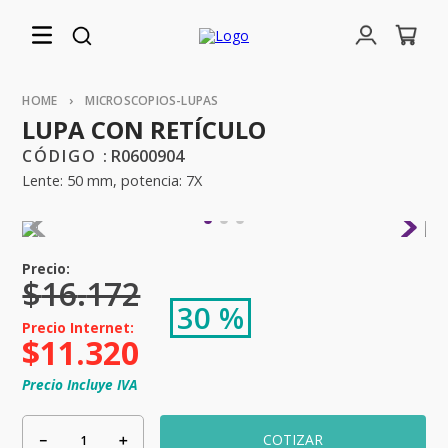
MICROSCOPIOS-LUPAS
LUPA CON RETÍCULO
:
R0600904
Lente: 50 mm, potencia: 7X
$
16
.
172
30 %
$
11
.
320
Precio Incluye IVA
－
＋
COTIZAR