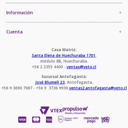
La Empresa
Política de Calidad
Información
+
Política de Imparcialidad y Confidencialidad
Información Comercial
Certificaciones y Acreditaciones
Cambios y devoluciones
Cuenta
+
Términos y Condiciones
Mi cuenta
Condiciones Servicio Calibración
Pedido
Casa Matriz:
Santa Elena de Huechuraba 1701
,
módulo 8B, Huechuraba.
+56 2 2355 4400 - 
ventas@veto.cl
Sucursal Antofagasta:
José Blumell 23
, Antofagasta.
+56 9 3690 7087 - +56 9  3736 9936 
ventas2.antofagasta@veto.cl