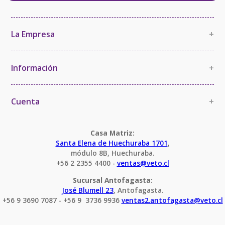
La Empresa
+
La Empresa
Política de Calidad
Información
+
Política de Imparcialidad y Confidencialidad
Información Comercial
Certificaciones y Acreditaciones
Cambios y devoluciones
Cuenta
+
Términos y Condiciones
Mi cuenta
Condiciones Servicio Calibración
Pedido
Casa Matriz:
Santa Elena de Huechuraba 1701
,
módulo 8B, Huechuraba.
+56 2 2355 4400 - 
ventas@veto.cl
Sucursal Antofagasta:
José Blumell 23
, Antofagasta.
+56 9 3690 7087 - +56 9  3736 9936 
ventas2.antofagasta@veto.cl