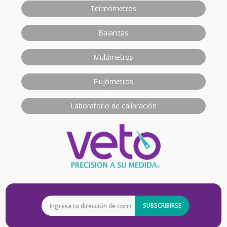
Termómetros
Balanzas
Multímetros
Flujómetros
Laboratorio de calibración
SUBSCRIBIRSE