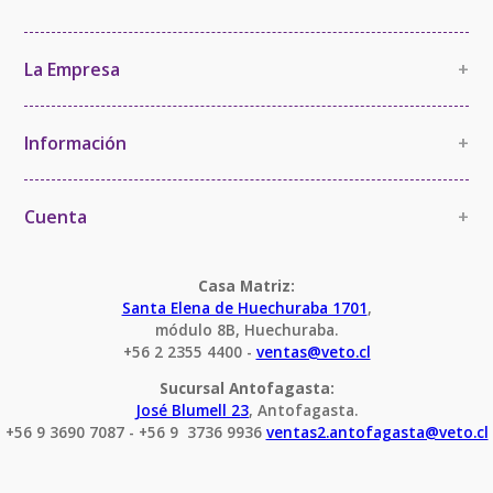
La Empresa
+
La Empresa
Política de Calidad
Información
+
Política de Imparcialidad y Confidencialidad
Información Comercial
Certificaciones y Acreditaciones
Cambios y devoluciones
Cuenta
+
Términos y Condiciones
Mi cuenta
Condiciones Servicio Calibración
Pedido
Casa Matriz:
Santa Elena de Huechuraba 1701
,
módulo 8B, Huechuraba.
+56 2 2355 4400 - 
ventas@veto.cl
Sucursal Antofagasta:
José Blumell 23
, Antofagasta.
+56 9 3690 7087 - +56 9  3736 9936 
ventas2.antofagasta@veto.cl