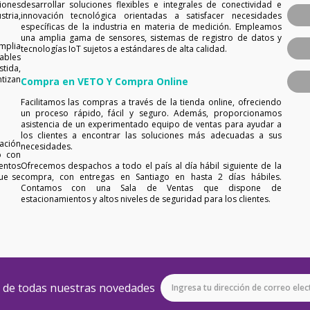
iones
desarrollar soluciones flexibles e integrales de conectividad e
tria,
innovación tecnológica orientadas a satisfacer necesidades
específicas de la industria en materia de medición. Empleamos
una amplia gama de sensores, sistemas de registro de datos y
mplia
tecnologías IoT sujetos a estándares de alta calidad.
ables
tida,
tizan
Compra en VETO Y Compra Online
Facilitamos las compras a través de la tienda online, ofreciendo
un proceso rápido, fácil y seguro. Además, proporcionamos
asistencia de un experimentado equipo de ventas para ayudar a
los clientes a encontrar las soluciones más adecuadas a sus
ación
necesidades.
o con
entos
Ofrecemos despachos a todo el país al día hábil siguiente de la
ue se
compra, con entregas en Santiago en hasta 2 días hábiles.
Contamos con una Sala de Ventas que dispone de
estacionamientos y altos niveles de seguridad para los clientes.
e de todas nuestras novedades