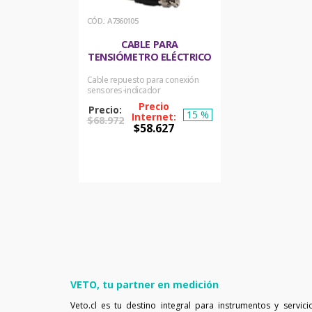
:
A7360105
CABLE PARA
TENSIÓMETRO ELÉCTRICO
Cable repuesto para conexión
sensores-indicador
15 %
$
68
.
972
$
58
.
627
COMPRAR
AHORA
VETO, tu partner en medición
Veto.cl es tu destino integral para instrumentos y servici