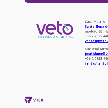
Casa Matriz:
Santa Elena 
módulo 8B, H
+56 2 2355 44
ventas@veto.
Sucursal Anto
José Blumell 
+56 2 2355 44
ventas1.anto