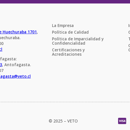
La Empresa
de Huechuraba 1701
, 
Política de Calidad
uechuraba.
Política de Imparcialidad y 
Confidencialidad
00
cl
Certificaciones y 
Acreditaciones
fagasta:
23
, Antofagasta.
07
fagasta@veto.cl
© 2025 – VETO