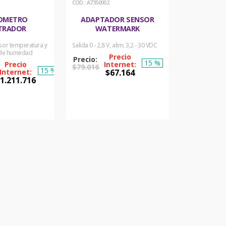
:
A7350002
OMETRO
ADAPTADOR SENSOR
STRADOR
WATERMARK
sor temperatura y
Salida 0 - 2,8 V, alim. 3,2 - 30 VDC
 de humedad
15 %
$
79
.
016
15 %
$
67
.
164
$
1
.
211
.
716
COMPRAR
PRAR
AHORA
ORA