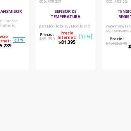
:
A7310507
:
A7291006
RANSMISOR
SENSOR DE
TENSI
TEMPERATURA
REGI
uye 1 sensor
s humedad
para Módulo Relay y Módulo End
Watermark, sen
siete sensores
15 %
$
95
.
759
60 %
$
81
.
395
$
1
.
425
.
549
5
.
289
COMPRAR
PRAR
COM
AHORA
ORA
AH