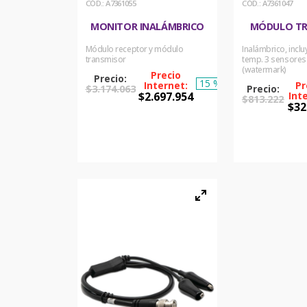
:
A7361055
:
A7361047
MONITOR INALÁMBRICO
MÓDULO T
Módulo receptor y módulo
Inalámbrico, incl
transmisor
temp. 3 sensore
(watermark)
15 %
$
3
.
174
.
063
$
2
.
697
.
954
$
813
.
222
$
32
COMPRAR
COM
AHORA
AH