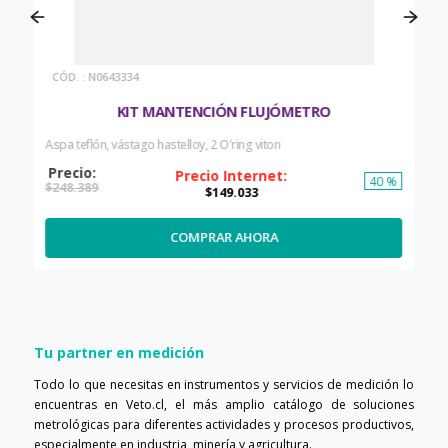
:
N0643334
KIT MANTENCIÓN FLUJÓMETRO
Aspa teflón, vástago hastelloy, 2 O'ring viton
40 %
$
248
.
389
$
149
.
033
COMPRAR AHORA
Tu partner en medición
Todo lo que necesitas en instrumentos y servicios de medición lo
encuentras en Veto.cl, el más amplio catálogo de soluciones
metrológicas para diferentes actividades y procesos productivos,
especialmente en industria, minería y agricultura.