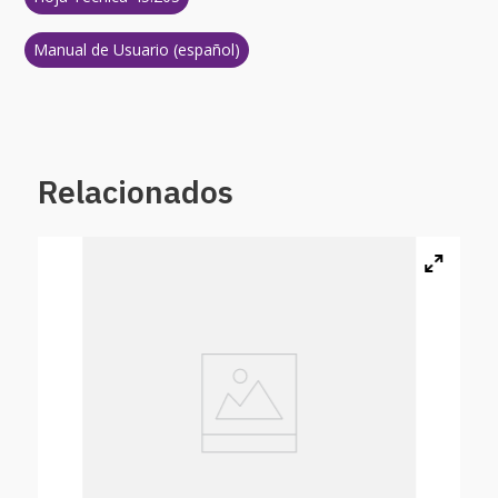
Manual de Usuario (español)
Relacionados
Aspa
0 %
$
17