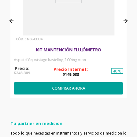
:
N0643334
KIT MANTENCIÓN FLUJÓMETRO
Aspa teflón, vástago hastelloy, 2 O'ring viton
40 %
$
248
.
389
$
149
.
033
COMPRAR AHORA
Tu partner en medición
Todo lo que necesitas en instrumentos y servicios de medición lo