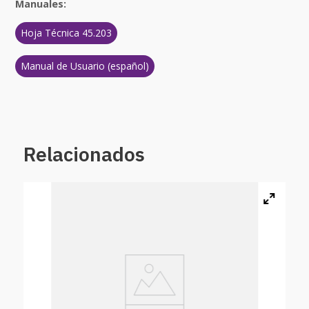
Manuales:
Hoja Técnica 45.203
Manual de Usuario (español)
Relacionados
Aspa
0 %
$
17