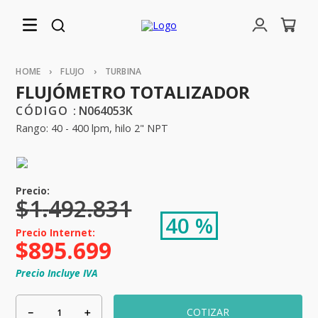
FLUJO
TURBINA
FLUJÓMETRO TOTALIZADOR
:
N064053K
Rango: 40 - 400 lpm, hilo 2" NPT
$
1
.
492
.
831
40 %
$
895
.
699
Precio Incluye IVA
－
＋
COTIZAR