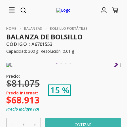
BALANZAS
BOLSILLO PORTÁTILES
BALANZA DE BOLSILLO
:
A6701553
Capacidad: 300 g. Resolución: 0,01 g
$
81
.
075
15 %
$
68
.
913
Precio Incluye IVA
－
＋
COTIZAR