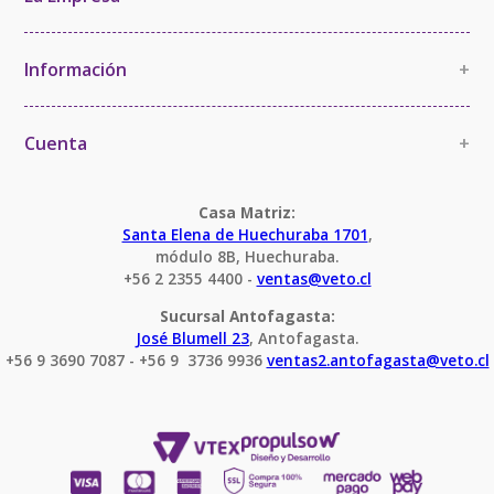
La Empresa
Política de Calidad
Información
+
Política de Imparcialidad y Confidencialidad
Información Comercial
Certificaciones y Acreditaciones
Cambios y devoluciones
Cuenta
+
Términos y Condiciones
Mi cuenta
Condiciones Servicio Calibración
Pedido
Casa Matriz:
Santa Elena de Huechuraba 1701
,
módulo 8B, Huechuraba.
+56 2 2355 4400 - 
ventas@veto.cl
Sucursal Antofagasta:
José Blumell 23
, Antofagasta.
+56 9 3690 7087 - +56 9  3736 9936 
ventas2.antofagasta@veto.cl