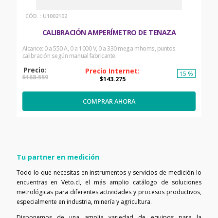
:
U1002102
CALIBRACIÓN AMPERÍMETRO DE TENAZA
Alcance: 0 a 550 A, 0 a 1000 V, 0 a 330 mega mhoms, puntos
calibración según manual fabricante.
15 %
$
168
.
559
$
143
.
275
COMPRAR AHORA
Tu partner en medición
Todo lo que necesitas en instrumentos y servicios de medición lo
encuentras en Veto.cl, el más amplio catálogo de soluciones
metrológicas para diferentes actividades y procesos productivos,
especialmente en industria, minería y agricultura.
Disponemos de una amplia variedad de equipos para la