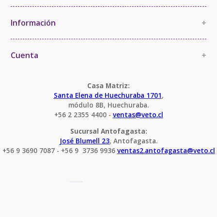
La Empresa
Política de Calidad
Información
+
Política de Imparcialidad y Confidencialidad
Información Comercial
Certificaciones y Acreditaciones
Cambios y devoluciones
Cuenta
+
Términos y Condiciones
Mi cuenta
Condiciones Servicio Calibración
Pedido
Casa Matriz:
Santa Elena de Huechuraba 1701
,
módulo 8B, Huechuraba.
+56 2 2355 4400 - 
ventas@veto.cl
Sucursal Antofagasta:
José Blumell 23
, Antofagasta.
+56 9 3690 7087 - +56 9  3736 9936 
ventas2.antofagasta@veto.cl